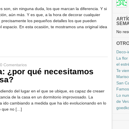
s son, sin ninguna duda, los que marcan la diferencia. Y si
ón, aún más. Y es que, a la hora de decorar cualquier
ARTÍ
n precisamente los pequeños detalles los que pueden
SEM
l espacio. En esta ocasión, te mostramos una original idea
No resu
OTRO
Deco-i
La flo
el estr
0 Comentarios
: ¿por qué necesitamos
Te vien
Marisc
asa?
San Ca
Famosí
iendo del lugar en el que se ubique, es capaz de creaer
Lo nun
stancia de la casa en un dormitorio improvosado. La
de Vera
ha ido cambiando a medida que ha ido evolucionando en lo
goedko
Lo que no […]