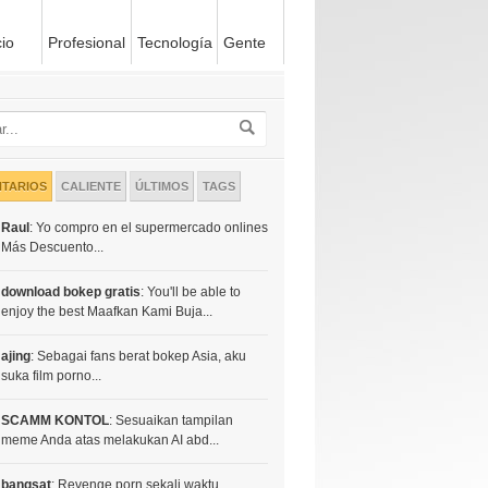
io
Profesional
Tecnología
Gente
TARIOS
CALIENTE
ÚLTIMOS
TAGS
Raul
: Yo compro en el supermercado onlines
Más Descuento...
download bokep gratis
: You'll be able to
enjoy the best Maafkan Kami Buja...
ajing
: Sebagai fans berat bokep Asia, aku
suka film porno...
SCAMM KONTOL
: Sesuaikan tampilan
meme Anda atas melakukan AI abd...
bangsat
: Revenge porn sekali waktu