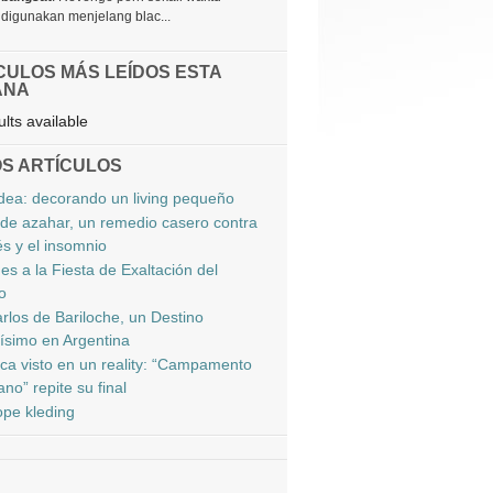
digunakan menjelang blac...
CULOS MÁS LEÍDOS ESTA
ANA
lts available
S ARTÍCULOS
dea: decorando un living pequeño
r de azahar, un remedio casero contra
és y el insomnio
es a la Fiesta de Exaltación del
o
rlos de Bariloche, un Destino
simo en Argentina
ca visto en un reality: “Campamento
no” repite su final
pe kleding