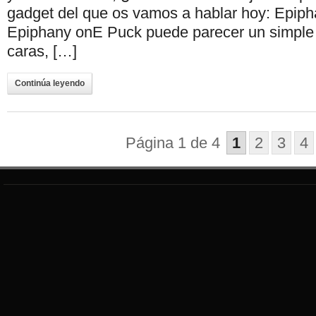
gadget del que os vamos a hablar hoy: Epip
Epiphany onE Puck puede parecer un simple
caras, […]
Continúa leyendo
Página 1 de 4
1
2
3
4