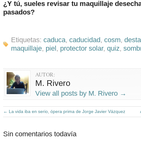
¿Y tú, sueles revisar tu maquillaje desec
pasados?
Etiquetas:
caduca
,
caducidad
,
cosm
,
dest
maquillaje
,
piel
,
protector solar
,
quiz
,
somb
AUTOR:
M. Rivero
View all posts by M. Rivero
→
←
La vida iba en serio, ópera prima de Jorge Javier Vázquez
Sin comentarios todavía