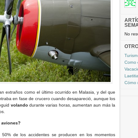
ARTÍ
SEM
No resu
OTRO
Turism
Como e
Vacaci
Laetit
Cómo n
n extraños como el último ocurrido en Malasia, y del que
ntraba en fase de crucero cuando desapareció, aunque los
seguid
volando
durante varias horas, aumentan aun más la
os.
 aviones?
el 50% de los accidentes se producen en los momentos