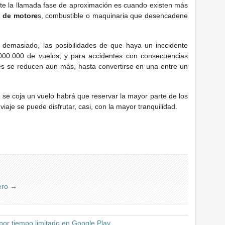
ante la llamada fase de aproximación es cuando existen más
 de motore
s, combustible o maquinaria que desencadene
demasiado, las posibilidades de que haya un inccidente
000.000 de vuelos; y para accidentes con consecuencias
es se reducen aun más, hasta convertirse en una entre un
e se coja un vuelo habrá que reservar la mayor parte de los
iaje se puede disfrutar, casi, con la mayor tranquilidad.
vero
→
 por tiempo limitado en Google Play