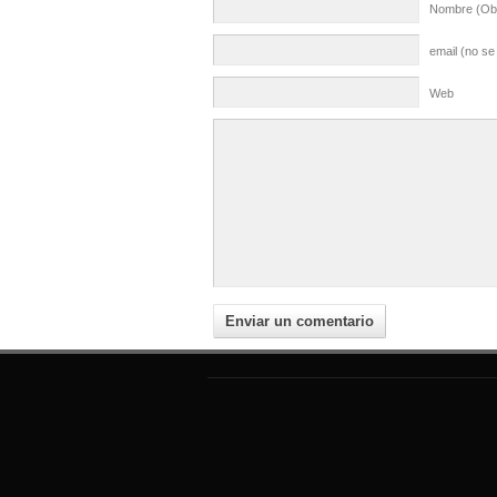
Nombre (Obl
email (no se
Web