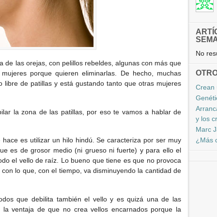
ARTÍ
SEM
No resu
a de las orejas, con pelillos rebeldes, algunas con más que
OTRO
 mujeres porque quieren eliminarlas. De hecho, muchas
libre de patillas y está gustando tanto que otras mujeres
Crean 
Genétic
Arranc
ar la zona de las patillas, por eso te vamos a hablar de
y los c
Marc J
¿Más c
e hace es utilizar un hilo hindú. Se caracteriza por ser muy
e es de grosor medio (ni grueso ni fuerte) y para ello el
odo el vello de raíz. Lo bueno que tiene es que no provoca
ello con lo que, con el tiempo, va disminuyendo la cantidad de
dos que debilita también el vello y es quizá una de las
e la ventaja de que no crea vellos encarnados porque la