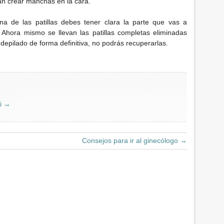
an crear manchas en la cara.
a de las patillas debes tener clara la parte que vas a
 Ahora mismo se llevan las patillas completas eliminadas
depilado de forma definitiva, no podrás recuperarlas.
ni
→
Consejos para ir al ginecólogo
→