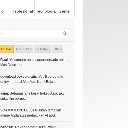
io
Profesional
Tecnología
Gente
TARIOS
CALIENTE
ÚLTIMOS
TAGS
Raul
: Yo compro en el supermercado onlines
Más Descuento...
download bokep gratis
: You'll be able to
enjoy the best Maafkan Kami Buja...
ajing
: Sebagai fans berat bokep Asia, aku
suka film porno...
SCAMM KONTOL
: Sesuaikan tampilan
meme Anda atas melakukan AI abd...
bangsat
: Revenge porn sekali waktu