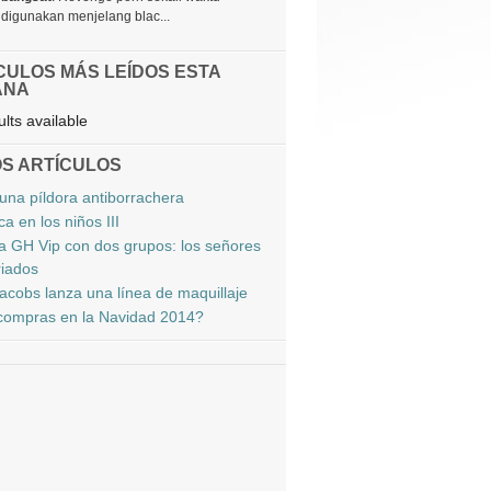
digunakan menjelang blac...
CULOS MÁS LEÍDOS ESTA
ANA
lts available
S ARTÍCULOS
una píldora antiborrachera
a en los niños III
a GH Vip con dos grupos: los señores
riados
acobs lanza una línea de maquillaje
ompras en la Navidad 2014?