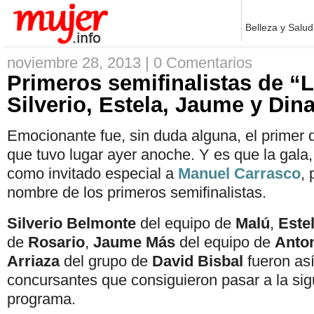
Belleza y Salud
noviembre 28, 2013 |
0 Comentarios
Primeros semifinalistas de “
Silverio, Estela, Jaume y Din
Emocionante fue, sin duda alguna, el primer d
que tuvo lugar ayer anoche. Y es que la gala,
como invitado especial a
Manuel Carrasco
, 
nombre de los primeros semifinalistas.
Silverio Belmonte
del equipo de
Malú
,
Este
de
Rosario
,
Jaume Más
del equipo de
Anto
Arriaza
del grupo de
David Bisbal
fueron así
concursantes que consiguieron pasar a la sig
programa.