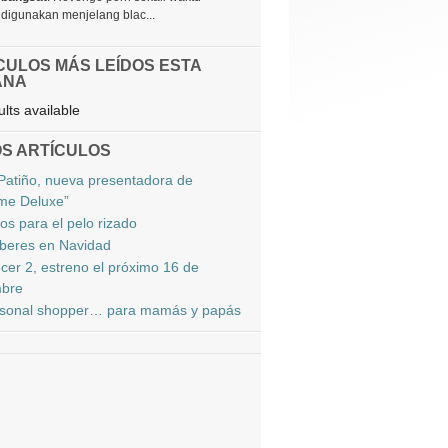
digunakan menjelang blac...
CULOS MÁS LEÍDOS ESTA
ANA
lts available
S ARTÍCULOS
Patiño, nueva presentadora de
me Deluxe”
os para el pelo rizado
beres en Navidad
er 2, estreno el próximo 16 de
mbre
sonal shopper… para mamás y papás