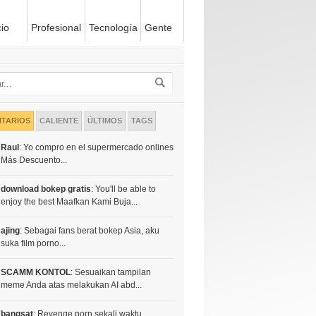
io
Profesional
Tecnología
Gente
TARIOS
CALIENTE
ÚLTIMOS
TAGS
Raul
: Yo compro en el supermercado onlines
Más Descuento...
download bokep gratis
: You'll be able to
enjoy the best Maafkan Kami Buja...
ajing
: Sebagai fans berat bokep Asia, aku
suka film porno...
SCAMM KONTOL
: Sesuaikan tampilan
meme Anda atas melakukan AI abd...
bangsat
: Revenge porn sekali waktu