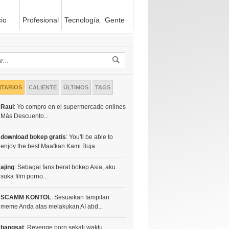
io
Profesional
Tecnología
Gente
TARIOS
CALIENTE
ÚLTIMOS
TAGS
Raul
: Yo compro en el supermercado onlines
Más Descuento...
download bokep gratis
: You'll be able to
enjoy the best Maafkan Kami Buja...
ajing
: Sebagai fans berat bokep Asia, aku
suka film porno...
SCAMM KONTOL
: Sesuaikan tampilan
meme Anda atas melakukan AI abd...
bangsat
: Revenge porn sekali waktu