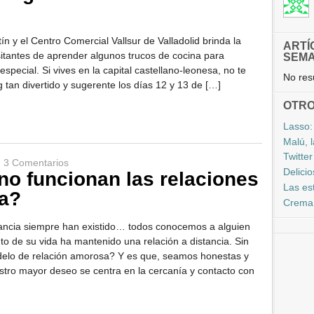
n y el Centro Comercial Vallsur de Valladolid brinda la
ARTÍ
sitantes de aprender algunos trucos de cocina para
SEM
especial. Si vives en la capital castellano-leonesa, no te
No resu
 tan divertido y sugerente los días 12 y 13 de […]
OTRO
Lasso:
Malú, 
Twitter
|
3 Comentarios
Delici
no funcionan las relaciones
Las es
ia?
Crema 
tancia siempre han existido… todos conocemos a alguien
 de su vida ha mantenido una relación a distancia. Sin
elo de relación amorosa? Y es que, seamos honestas y
tro mayor deseo se centra en la cercanía y contacto con