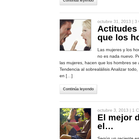
Continúa leyendo
octubre 31, 2013 |
3
Actitudes
que los h
Las mujeres y los ho
no es nada nuevo. Pe
las mujeres, hacen que los hombres se a
Tendencia al sobrealálisis Analizar tod
en […]
Continúa leyendo
octubre 3, 2013 |
1 C
El mejor 
el…
Según un reciente es