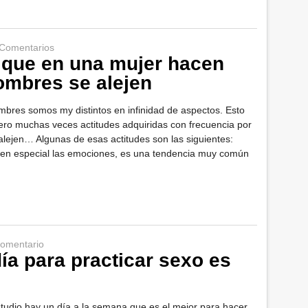
 Comentarios
 que en una mujer hacen
ombres se alejen
mbres somos my distintos en infinidad de aspectos. Esto
ro muchas veces actitudes adquiridas con frecuencia por
lejen… Algunas de esas actitudes son las siguientes:
o, en especial las emociones, es una tendencia muy común
omentario
día para practicar sexo es
tudio hay un día a la semana que es el mejor para hacer