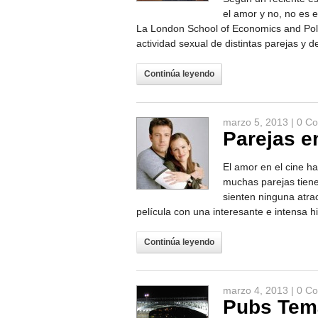
el amor y no, no es 
La London School of Economics and Poli
actividad sexual de distintas parejas y 
Continúa leyendo
marzo 5, 2013 |
0 Co
Parejas en
El amor en el cine h
muchas parejas tiene
sienten ninguna atra
película con una interesante e intensa h
Continúa leyendo
marzo 4, 2013 |
0 Co
Pubs Tem