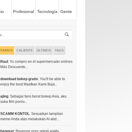
io
Profesional
Tecnología
Gente
TARIOS
CALIENTE
ÚLTIMOS
TAGS
Raul
: Yo compro en el supermercado onlines
Más Descuento...
download bokep gratis
: You'll be able to
enjoy the best Maafkan Kami Buja...
ajing
: Sebagai fans berat bokep Asia, aku
suka film porno...
SCAMM KONTOL
: Sesuaikan tampilan
meme Anda atas melakukan AI abd...
bangsat
: Revenge porn sekali waktu