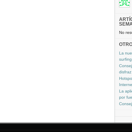
ARTÍ
SEM
No resu
OTRO
La nue
surfing
Consej
disfra
Hotspot
Interne
La apl
por fu
Consej