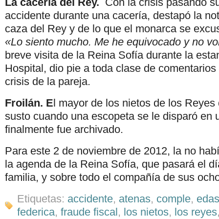
La cacería del Rey.
Con la crisis pasando 
accidente durante una cacería, destapó la noti
caza del Rey y de lo que el monarca se excu
«Lo siento mucho. Me he equivocado y no vol
breve visita de la Reina Sofía durante la esta
Hospital, dio pie a toda clase de comentarios
crisis de la pareja.
Froilán. E
l mayor de los nietos de los Reyes
susto cuando una escopeta se le disparó en u
finalmente fue archivado.
Para este 2 de noviembre de 2012, la no habí
la agenda de la Reina Sofía, que pasará el d
familia, y sobre todo el compañía de sus ocho
Etiquetas:
accidente
,
atenas
,
comple
,
eda
federica
,
fraude fiscal
,
los nietos
,
los reyes