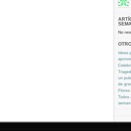
ARTÍ
SEM
No resu
OTRO
Ideas 
aprove
Celebri
Traged
un pub
de gra
Flores 
Todos 
seman