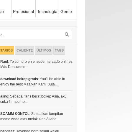
io
Profesional
Tecnología
Gente
TARIOS
CALIENTE
ÚLTIMOS
TAGS
Raul
: Yo compro en el supermercado onlines
Más Descuento...
download bokep gratis
: You'll be able to
enjoy the best Maafkan Kami Buja...
ajing
: Sebagai fans berat bokep Asia, aku
suka film porno...
SCAMM KONTOL
: Sesuaikan tampilan
meme Anda atas melakukan AI abd...
bangsat
: Revenge porn sekali waktu