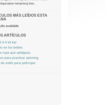
digunakan menjelang blac...
CULOS MÁS LEÍDOS ESTA
ANA
lts available
S ARTÍCULOS
 4.4 kit kat
ño en los bebés
la ropa que adelgaza
os para practicar spinning
de estilo para pelirrojas