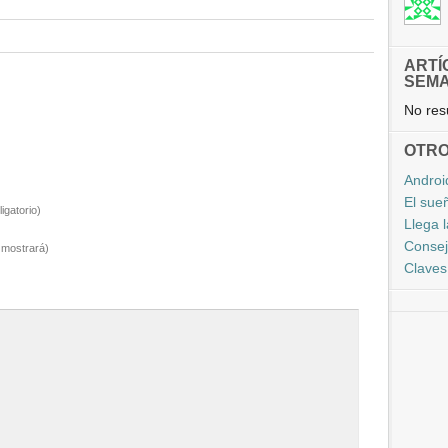
ARTÍ
SEM
No resu
OTRO
Android
El sue
igatorio)
Llega 
Consej
 mostrará)
Claves 