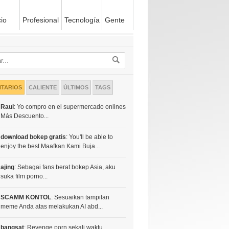
io
Profesional
Tecnología
Gente
TARIOS
CALIENTE
ÚLTIMOS
TAGS
Raul
: Yo compro en el supermercado onlines
Más Descuento...
download bokep gratis
: You'll be able to
enjoy the best Maafkan Kami Buja...
ajing
: Sebagai fans berat bokep Asia, aku
suka film porno...
SCAMM KONTOL
: Sesuaikan tampilan
meme Anda atas melakukan AI abd...
bangsat
: Revenge porn sekali waktu