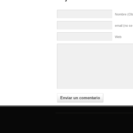
Nombre (Obl
email (no se
Web