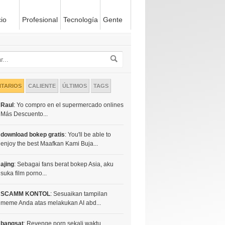
io
Profesional
Tecnología
Gente
TARIOS
CALIENTE
ÚLTIMOS
TAGS
Raul
: Yo compro en el supermercado onlines
Más Descuento...
download bokep gratis
: You'll be able to
enjoy the best Maafkan Kami Buja...
ajing
: Sebagai fans berat bokep Asia, aku
suka film porno...
SCAMM KONTOL
: Sesuaikan tampilan
meme Anda atas melakukan AI abd...
bangsat
: Revenge porn sekali waktu