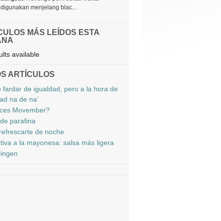
digunakan menjelang blac...
CULOS MÁS LEÍDOS ESTA
ANA
lts available
S ARTÍCULOS
 fardar de igualdad, pero a la hora de
dad na de na’
ces Movember?
de parafina
efrescarte de noche
ativa a la mayonesa: salsa más ligera
ingen