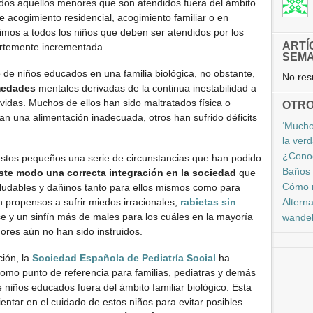
 todos aquellos menores que son atendidos fuera del ámbito
de acogimiento residencial, acogimiento familiar o en
uimos a todos los niños que deben ser atendidos por los
ARTÍ
fuertemente incrementada.
SEM
 de niños educados en una familia biológica, no obstante,
No resu
rmedades
mentales derivadas de la continua inestabilidad a
vidas. Muchos de ellos han sido maltratados física o
OTRO
an una alimentación inadecuada, otros han sufrido déficits
‘Mucho
la ver
¿Cono
a estos pequeños una serie de circunstancias que han podido
Baños 
este modo una correcta integración en la sociedad
que
Cómo r
ludables y dañinos tanto para ellos mismos como para
Altern
n propensos a sufrir miedos irracionales,
rabietas sin
se y un sinfín más de males para los cuáles en la mayoría
wandel
ores aún no han sido instruidos.
ión, la
Sociedad Española de Pediatría Social
ha
omo punto de referencia para familias, pediatras y demás
niños educados fuera del ámbito familiar biológico. Esta
ientar en el cuidado de estos niños para evitar posibles