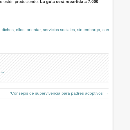
se estén produciendo.
La guía será repartida a 7.000
,
dichos
,
ellos
,
orientar
,
servicios sociales
,
sin embargo
,
son
m
→
‘Consejos de supervivencia para padres adoptivos’
→