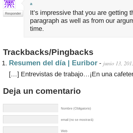
a
It’s impressive that you are getting 
Responder
paragraph as well as from our argu
time.
Trackbacks/Pingbacks
Resumen del día | Euribor
-
junio 13, 201
[…] Entrevistas de trabajo…¡En una cafeter
Deja un comentario
Nombre (Obligatorio)
email (no se mostrará)
Web